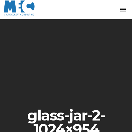
Togg
navi
glass-jar-2-
1024×954